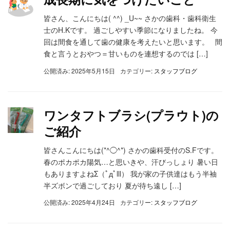
皆さん、こんにちは( ^^) _U~~ さかの歯科・歯科衛生
士のH.Kです。 過ごしやすい季節になりましたね。 今
回は間食を通して歯の健康を考えたいと思います。 間
食と言うとおやつ＝甘いものを連想するのでは […]
公開済み: 2025年5月15日
カテゴリー:
スタッフブログ
ワンタフトブラシ(プラウト)の
ご紹介
皆さんこんにちは(*^◯^*) さかの歯科受付のS.Fです。
春のポカポカ陽気…と思いきや、汗びっしょり 暑い日
もありますよねΣ（ﾟдﾟlll） 我が家の子供達はもう半袖
半ズボンで過ごしており 夏が待ち遠し […]
公開済み: 2025年4月24日
カテゴリー:
スタッフブログ