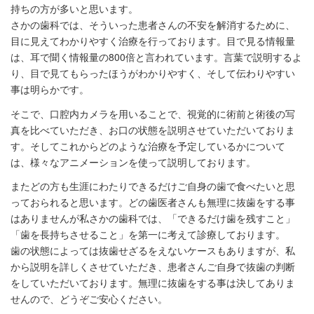
持ちの方が多いと思います。
さかの歯科では、そういった患者さんの不安を解消するために、
目に見えてわかりやすく治療を行っております。目で見る情報量
は、耳で聞く情報量の800倍と言われています。言葉で説明するよ
り、目で見てもらったほうがわかりやすく、そして伝わりやすい
事は明らかです。
そこで、口腔内カメラを用いることで、視覚的に術前と術後の写
真を比べていただき、お口の状態を説明させていただいておりま
す。そしてこれからどのような治療を予定しているかについて
は、様々なアニメーションを使って説明しております。
またどの方も生涯にわたりできるだけご自身の歯で食べたいと思
っておられると思います。どの歯医者さんも無理に抜歯をする事
はありませんが私さかの歯科では、「できるだけ歯を残すこと」
「歯を長持ちさせること」を第一に考えて診療しております。
歯の状態によっては抜歯せざるをえないケースもありますが、私
から説明を詳しくさせていただき、患者さんご自身で抜歯の判断
をしていただいております。無理に抜歯をする事は決してありま
せんので、どうぞご安心ください。