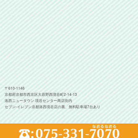
〒610-1146
京都府京都市西京区大原野西境谷町2-14-13
洛西ニュータウン 境谷センター商店街内
セブン-イレブン京都洛西境谷店の裏、無料駐車場7台あり
Copyright(c) 2019 Sakano Dental Clinic. All Rights Reserved.