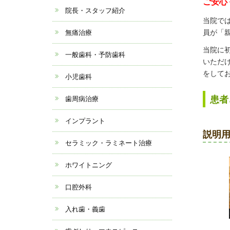
ご安心
院長・スタッフ紹介
当院で
員が「
無痛治療
当院に
一般歯科・予防歯科
いただ
をして
小児歯科
患者
歯周病治療
インプラント
説明
セラミック・ラミネート治療
ホワイトニング
口腔外科
入れ歯・義歯