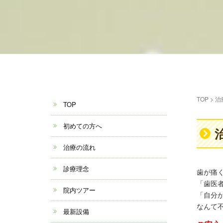
TOP
>
治
TOP
初めての方へ
治療の流れ
診療理念
歯が痛
「歯医
院内ツアー
「自分
なんて
最新設備