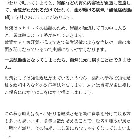
つわりで吐いてしまうと、
胃酸などの胃の内容物が食道に逆流し
て、食道がただれるだけではなく、歯が溶ける病気「酸蝕症(酸蝕
歯)」
を引きおこすことがあります。
胃液はｐｈ１～２の強酸のため、胃酸が逆流して口の中に入る
と、歯は酸によって溶かされていきます。
放置すると象牙質が見えてきて知覚過敏のような症状や、歯の表
面が弱くなっているので虫歯になりやすくなります。
一度酸蝕歯となってしまったら、自然に元に戻すことはできませ
ん。
対策としては知覚過敏が出ているようなら、薬剤の塗布で知覚過
敏を緩和するなどの対症療法となります。あとは胃液が歯に接し
た場合にはすぐに口をゆすぐ様にしましょう。
この様な時期は食べづわりを軽減させる為に食事を分けて取る方
も多いと思います。食事回数が増えることで口腔内を唾液が満た
す時間が減り、その結果、むし歯にもなりやすくなってしまいま
す。