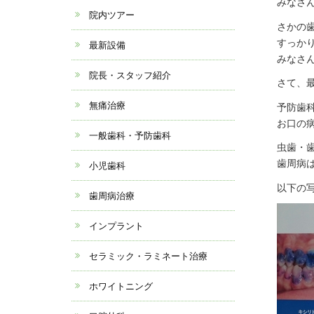
みなさん
院内ツアー
さかの歯
すっか
最新設備
みなさ
院長・スタッフ紹介
さて、
無痛治療
予防歯
お口の
一般歯科・予防歯科
虫歯・
歯周病
小児歯科
以下の
歯周病治療
インプラント
セラミック・ラミネート治療
ホワイトニング