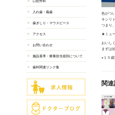
口腔外科
入れ歯・義歯
色がつ
キシリ
歯ぎしり・マウスピース
つまり
★ミュ
アクセス
おいし
お問い合わせ
まずは
施設基準・療養担当規則について
※１５
歯科関連リンク集
関連