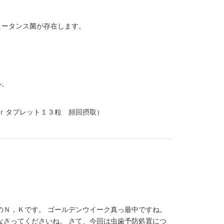
ュータンス菌が存在します。
ル。
ｒタブレット１３粒 頻回摂取）
士のＮ，Ｋです。 ゴールデンウイーク真っ最中ですね。
なさってくださいね。 さて、今回は虫歯予防処置につ