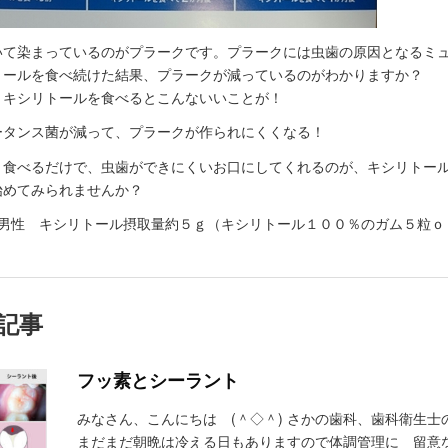
いて染まっているのがプラークです。プラークには虫歯の原因となるミ
トールを食べ続けた結果、プラークが減っているのがわかりますか？
、キシリトールを食べるとこんないいことが！
ータンス菌が減って、プラークが作られにくくなる！
く食べるだけで、虫歯ができにくいお口にしてくれるのが、キシリトー
始めてみられませんか？
歳男性 キシリトール摂取量約５ｇ（キシリトール１００％のガム５粒ｏ
記事
フッ素とシーラント
みなさん、こんにちは (＾◇＾) さかの歯科、歯科衛生
まだまだ朝晩は冷える日もありますので体調管理に 留意