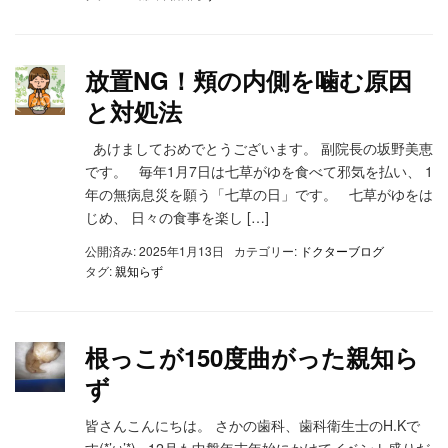
放置NG！頬の内側を噛む原因
と対処法
あけましておめでとうございます。 副院長の坂野美恵
です。 毎年1月7日は七草がゆを食べて邪気を払い、 1
年の無病息災を願う「七草の日」です。 七草がゆをは
じめ、 日々の食事を楽し […]
公開済み: 2025年1月13日
カテゴリー:
ドクターブログ
タグ:
親知らず
根っこが150度曲がった親知ら
ず
皆さんこんにちは。 さかの歯科、歯科衛生士のH.Kで
す(*’ω’*) 12月も中盤年末年始にかけてイベント盛りだ