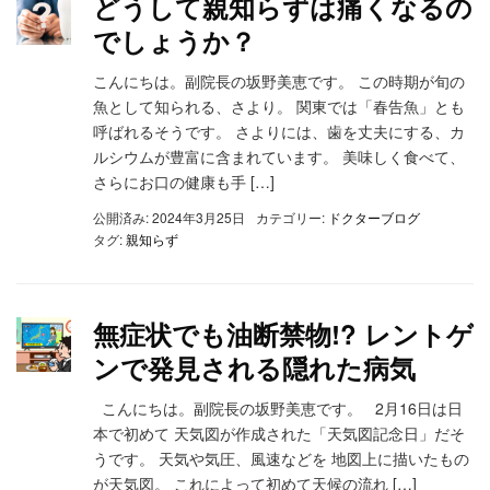
どうして親知らずは痛くなるの
でしょうか？
こんにちは。副院長の坂野美恵です。 この時期が旬の
魚として知られる、さより。 関東では「春告魚」とも
呼ばれるそうです。 さよりには、歯を丈夫にする、カ
ルシウムが豊富に含まれています。 美味しく食べて、
さらにお口の健康も手 […]
公開済み: 2024年3月25日
カテゴリー:
ドクターブログ
タグ:
親知らず
無症状でも油断禁物!? レントゲ
ンで発見される隠れた病気
こんにちは。副院長の坂野美恵です。 2月16日は日
本で初めて 天気図が作成された「天気図記念日」だそ
うです。 天気や気圧、風速などを 地図上に描いたもの
が天気図。 これによって初めて天候の流れ […]