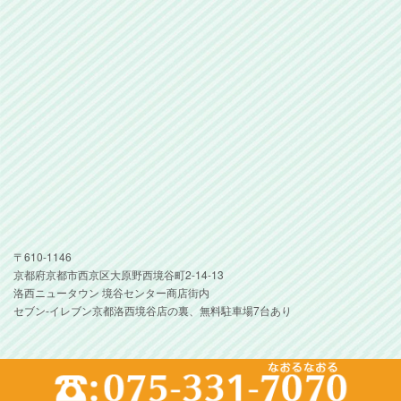
〒610-1146
京都府京都市西京区大原野西境谷町2-14-13
洛西ニュータウン 境谷センター商店街内
セブン-イレブン京都洛西境谷店の裏、無料駐車場7台あり
Copyright(c) 2019 Sakano Dental Clinic. All Rights Reserved.