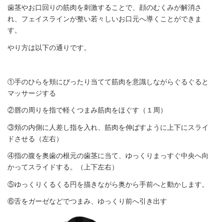
歯茎やお口回りの筋肉を刺激することで、顔のむくみが解消さ
れ、フェイスラインが整い若々しいお口元へ導くことができま
す。
やり方は以下の通りです。
①手のひらを頬にぴったり当てて筋肉を意識しながらぐるぐると
マッサージする
②唇の周りを指で軽くつまみ筋肉をほぐす（１周）
③頬の内側に人差し指を入れ、筋肉を伸ばすように上下にスライ
ドさせる（左右）
④指の腹を奥歯の根元の歯茎に当て、ゆっくりまっすぐ中央へ向
かってスライドする。（上下左右）
⑤ゆっくりくるくる円を描きながら奥から手前へと動かします。
⑥舌をガーゼなどでつまみ、ゆっくり前へ引き出す