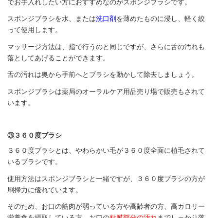
でお手入れしたい方におすすめなのがスポンジブラシです。
スポンジブラシを水、または
洗口剤
を薄めたものに浸し、軽く絞
って使用します。
マッサージ方法は、指で行うのと同じですが、さらに舌の汚れも
落としてあげることができます。
舌の汚れは奥から手前へとブラシを動かして除去しましょう。
スポンジブラシは薬局のオーラルケア用品売り場で販売もされて
います。
③３６０度ブラシ
３６０度ブラシとは、やわらかい毛が３６０度全面に植毛されて
いるブラシです。
使用方法はスポンジブラシと一緒ですが、３６０度ブラシの方が
刷掃力に優れています。
そのため、お口の筋肉が弱っている方や高齢者の方、高カロリー
栄養食を摂取している方、お口の
粘膜部分の汚れ
までしっかり落