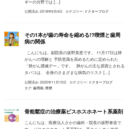
ギーの分野では […]
公開済み: 2018年6月4日
カテゴリー:
ドクターブログ
その1本が歯の寿命を縮める!?喫煙と歯周
病の関係
こんにちは。副院長の坂野美恵です。 11月17日は肺
がんへの理解と 予防意識を高めるために定められた
「肺がん撲滅デー」です。 肺がんの主な原因とされる
タバコは、 全身のさまざまな病気のリスク […]
公開済み: 2025年11月10日
カテゴリー:
ドクターブログ
タグ:
歯周病
,
禁煙
骨粗鬆症の治療薬ビスホスホネート系薬剤
こんにちは、医療法人さかの歯科・院長の坂野泰造で
す。 ビスホスホネート系薬剤は、高カルシウム血症、