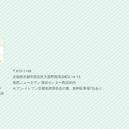
〒610-1146
京都府京都市西京区大原野西境谷町2-14-13
洛西ニュータウン 境谷センター商店街内
な
セブン-イレブン京都洛西境谷店の裏、無料駐車場7台あり
休診