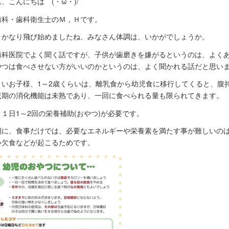
、こんにちは (・ω・)/
歯科・歯科衛生士のＭ，Ｈです。
、かなり飛び始めましたね、みなさん体調は、いかがでしょうか。
歯科医院でよく聞く話ですが、子供が歯磨きを嫌がるというのは、よく
やつは食べさせない方がいいのかというのは、よく聞かれる話だと思い
さいお子様、1～2歳くらいは、離乳食から幼児食に移行してくると、腹
児期の消化機能は未熟であり、一回に食べられる量も限られてきます。
１日1～2回の栄養補助(おやつ)が必要です。
期に、食事だけでは、必要なエネルギーや栄養素を満たす事が難しいの
い欠食などが起こるためです。