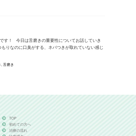
.Tです！ 今日は舌磨きの重要性についてお話していき
つもりなのに口臭がする、ネバつきが取れていない感じ
き
,
舌磨き
TOP
初めての方へ
治療の流れ