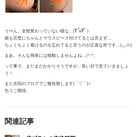
う〜ん、全然変わっていない様な…(꒦໊ྀʚ꒦໊ི )
娘も完璧にちゃんとマウスピース付けてるとは言えず…
ちょくちょく着けるのを忘れてると言うのが正直な所です…(◞‸◟ㆀ)
まあ、そんな簡単には移動しませんよね…(^-^;
って事で、まだまだかかりそうですが、長い目で見ていきましょ
う！
また次回のブログでご報告致します( ´ ▽ ` )ﾉ
乞うご期待。
関連記事