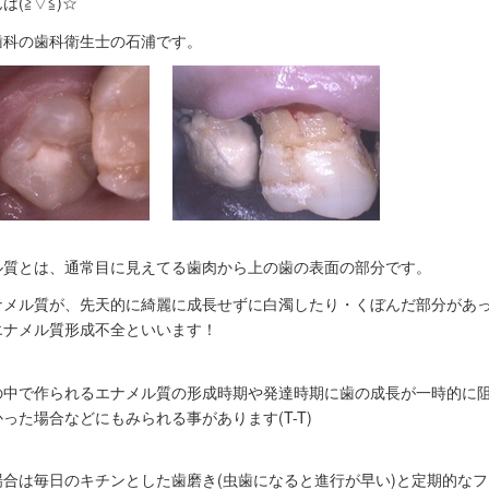
は(≧▽≦)☆
歯科の歯科衛生士の石浦です。
ル質とは、通常目に見えてる歯肉から上の歯の表面の部分です。
ナメル質が、先天的に綺麗に成長せずに白濁したり・くぼんだ部分があ
エナメル質形成不全といいます！
の中で作られるエナメル質の形成時期や発達時期に歯の成長が一時的に
った場合などにもみられる事があります(T-T)
場合は毎日のキチンとした歯磨き(虫歯になると進行が早い)と定期的な