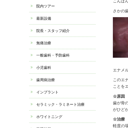
こんばん
院内ツアー
さかの
最新設備
院長・スタッフ紹介
無痛治療
一般歯科・予防歯科
小児歯科
エナメ
このエ
歯周病治療
ことを
インプラント
☆原因
歯が骨
セラミック・ラミネート治療
がひどか
ホワイトニング
☆治療
軽度の