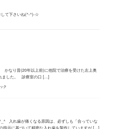
下さいね(^-^)-☆
 かなり昔(⁠20年以上前⁠)に他院で治療を受けた左上奥
した。 診療室の口 […]
ック
^_^ 入れ歯が痛くなる原因は、必ずしも「合っていな
指示に基づいて精密な入れ歯を製作していますが […]