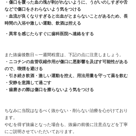
・傷口を覆った血の塊が剥がれないように、うがいのしすぎや舌
などで傷口をさわらないよう気をつける
・血流が良くなりすぎると出血がとまらないことがあるため、長
時間の入浴や激しい運動、飲酒は控える
・異常を感じたらすぐに歯科医院へ連絡をする
また抜歯後数日～一週間程度は、下記の点に注意しましょう。
・ニコチンの血管収縮作用が傷口に悪影響を及ぼす可能性がある
ので、喫煙を避ける
・引き続き飲酒・激しい運動を控え、用法用量を守って薬を飲む
・安静を意識して過ごす
・歯磨きの際は傷口を擦らないよう気をつける
ちなみに当院はなるべく抜かない・削らない治療を心がけており
ます。
やむを得ず抜歯となった場合も、抜歯の前後に注意点などを丁寧
にご説明させていただいております。