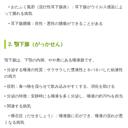
• おたふく風邪（流行性耳下腺炎）：耳下腺がウイルス感染によ
って腫れる病気
• 耳下腺腫瘍：良性・悪性の腫瘍ができることがある
2. 顎下腺（がっかせん）
顎下腺は、下顎の内側、やや奥にある唾液腺です。
• 分泌する唾液の性質：サラサラした漿液性とネバネバした粘液性
の両方
• 役割：食べ物を湿らせて飲み込みやすくする、消化を助ける
• 分泌の特徴：安静時にも唾液を多く分泌し、唾液の約70%を担当
• 関連する病気
• 唾石症（だせきしょう）：唾液腺に石ができ、唾液の流れが悪
くなる病気