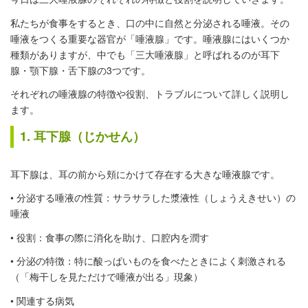
私たちが食事をするとき、口の中に自然と分泌される唾液。その
唾液をつくる重要な器官が「唾液腺」です。唾液腺にはいくつか
種類がありますが、中でも「三大唾液腺」と呼ばれるのが耳下
腺・顎下腺・舌下腺の3つです。
それぞれの唾液腺の特徴や役割、トラブルについて詳しく説明し
ます。
1. 耳下腺（じかせん）
耳下腺は、耳の前から頬にかけて存在する大きな唾液腺です。
• 分泌する唾液の性質：サラサラした漿液性（しょうえきせい）の
唾液
• 役割：食事の際に消化を助け、口腔内を潤す
• 分泌の特徴：特に酸っぱいものを食べたときによく刺激される
（「梅干しを見ただけで唾液が出る」現象）
• 関連する病気