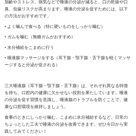
加齢やストレス、病気などで唾液の分泌が減ると、口の乾燥や口
臭、虫歯リスクが高まります。唾液の分泌を促すためには、以下
の方法がおすすめです。
• よく噛んで食べる（特に硬いものをしっかり噛む）
• ガムを噛む（無糖ガムがおすすめ）
• 水分補給をこまめに行う
• 唾液腺マッサージをする（耳下腺・顎下腺・舌下腺を軽くマッサ
ージすると分泌が促される）
三大唾液腺（耳下腺・顎下腺・舌下腺）は、それぞれ異なる特徴
を持ち、口腔内の健康に欠かせない役割を果たしています。唾液
の分泌を促す習慣を意識し、唾液腺のトラブルを防ぐことで、健
康な口腔環境を維持しましょう。
食事のときにしっかり噛む、こまめに水分補給するなど、日常の
ちょっとした工夫で唾液の分泌を改善できます。ぜひ今日から実
践してみてください！