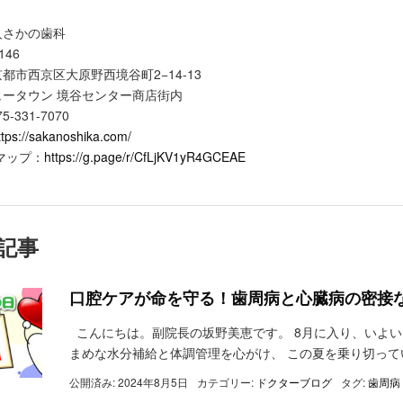
人さかの歯科
146
都市西京区大原野西境谷町2−14-13
ュータウン 境谷センター商店街内
5-331-7070
ttps://sakanoshika.com/
eマップ：
https://g.page/r/CfLjKV1yR4GCEAE
記事
口腔ケアが命を守る！歯周病と心臓病の密接
こんにちは。副院長の坂野美恵です。 8月に入り、いよい
まめな水分補給と体調管理を心がけ、 この夏を乗り切っていき
公開済み: 2024年8月5日
カテゴリー:
ドクターブログ
タグ:
歯周病