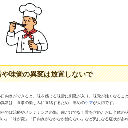
舌や味覚の異変は放置しないで
い口内炎ができると、味を感じる味蕾に刺激が入り、味覚が鈍くなるこ
の異常は、食事の楽しみに直結するため、早めの
ケア
が大切です。
歯科では治療やメンテナンスの際、歯だけでなく舌を含めたお口全体の
痛い」「味が変」「口内炎がなかなか治らない」など気になる症状があ