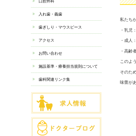
口腔外科
入れ歯・義歯
私たち
歯ぎしり・マウスピース
・乳児：約
アクセス
・成人：
・高齢者
お問い合わせ
このよ
施設基準・療養担当規則について
そのた
歯科関連リンク集
味蕾が