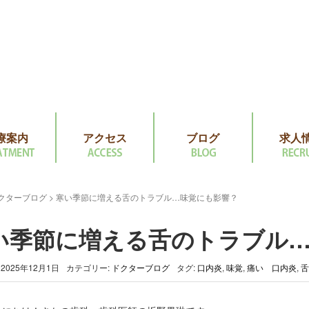
療案内
アクセス
ブログ
求人
クターブログ
>
寒い季節に増える舌のトラブル…味覚にも影響？
い季節に増える舌のトラブル
2025年12月1日
カテゴリー:
ドクターブログ
タグ:
口内炎
,
味覚
,
痛い 口内炎
,
舌