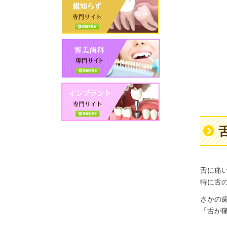
舌に痛
特に舌
さかの
「舌が