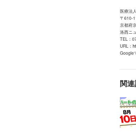
医療法
〒610-1
京都府京
洛西ニ
TEL：07
URL：
h
Googl
関連