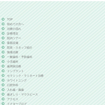
TOP
初めての方へ
治療の流れ
診療理念
院内ツアー
最新設備
院長・スタッフ紹介
無痛治療
一般歯科・予防歯科
小児歯科
歯周病治療
インプラント
セラミック・ラミネート治療
ホワイトニング
口腔外科
入れ歯・義歯
歯ぎしり・マウスピース
アクセス
ドクターブログ