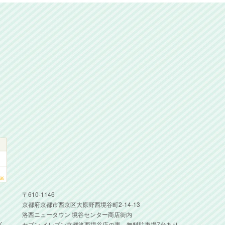
〒610-1146
京都府京都市西京区大原野西境谷町2-14-13
洛西ニュータウン 境谷センター商店街内
な
セブン-イレブン京都洛西境谷店の裏、無料駐車場7台あり