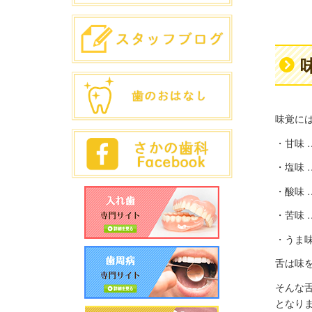
味覚に
・甘味 
・塩味 
・酸味 
・苦味 
・うま味
舌は味
そんな
となり