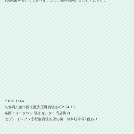
〒610-1146
京都府京都市西京区大原野西境谷町2-14-13
洛西ニュータウン 境谷センター商店街内
セブン-イレブン京都洛西境谷店の裏、無料駐車場7台あり