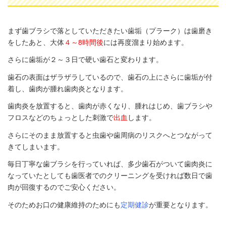
まず歯ブラシで落としていただきたい歯垢（プラーク）は歯磨き
をしたあと、大体
４～8時間後
には再度溜まり始めます。
さらに歯垢が２～３日で硬い歯石と変わります。
歯石の表面はザラザラしているので、歯石の上にさらに歯垢が付
着し、歯肉が腫れ歯肉炎となります。
歯肉炎を放置すると、歯肉が赤くなり、腫れはじめ、歯ブラシや
フロスなどのちょっとした刺激で
出血
します。
さらにそのまま放置すると虫歯や歯周病のリスクへとつながって
きてしまいます。
毎日丁寧な歯ブラシを行っていれば、多少歯石がついて歯肉炎に
なっていたとしても歯医者でのクリーニングを受ければ数日で歯
肉が回復するのでご安心ください。
そのためお口の健康維持のためにも
定期健診
が重要となります。