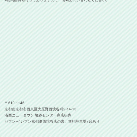
〒610-1146
京都府京都市西京区大原野西境谷町2-14-13
洛西ニュータウン 境谷センター商店街内
セブン-イレブン京都洛西境谷店の裏、無料駐車場7台あり